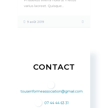
Phasellus viverra nulla ut metus
varius laoreet. Quisque...
9 août 2019
CONTACT
tousenformeassociation@gmail.com
07 44 44 63 31