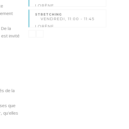
ce
LORÈNE
FUXA
blement
STRETCHING
VENDREDI, 11:00 - 11:45
LORÈNE
 De la
FUXA
est invité
és de la
ises que
, qu’elles