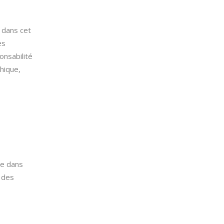
 dans cet
es
onsabilité
phique,
ce dans
 des