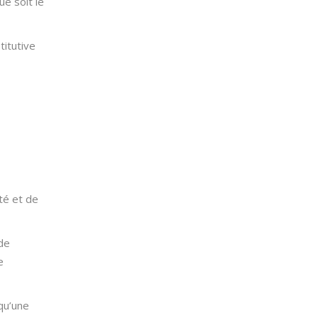
ue soit le
titutive
té et de
de
e
qu’une