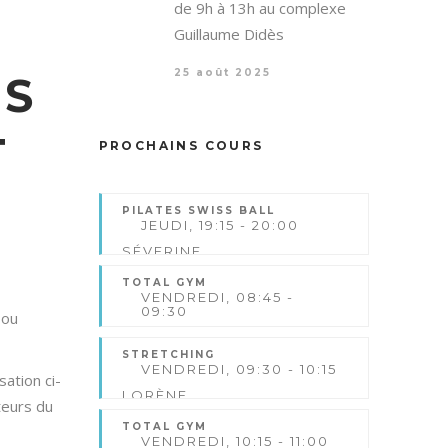
de 9h à 13h au complexe
Guillaume Didès
25 août 2025
ES
T
PROCHAINS COURS
.
PILATES SWISS BALL
JEUDI, 19:15 - 20:00
SÉVERINE
FUXA
TOTAL GYM
VENDREDI, 08:45 -
09:30
 ou
LORÈNE
FUXA
STRETCHING
VENDREDI, 09:30 - 10:15
sation ci-
LORÈNE
teurs du
FUXA
TOTAL GYM
VENDREDI, 10:15 - 11:00