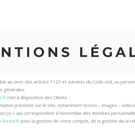
PLANNING
TARIFS
CONTACT
RÉSERVER UNE
NTIONS LÉGA
le au sens des articles 1123 et suivants du Code civil, ou perso
ns générales.
.fr
met à disposition des Clients :
mation présente sur le Site, notamment textes – images – vidéos
n (s) » qui correspondent à l’ensemble des données personnell
-forme.fr
pour la gestion de votre compte, de la gestion de la re