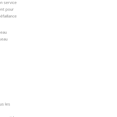
on service
ent pour
éfaillance
seau
éseau
us les