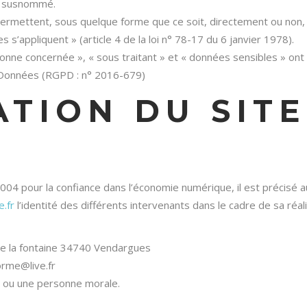
te susnommé.
permettent, sous quelque forme que ce soit, directement ou non,
s s’appliquent » (article 4 de la loi n° 78-17 du 6 janvier 1978).
nne concernée », « sous traitant » et « données sensibles » ont 
s Données (RGPD : n° 2016-679)
ATION DU SITE
 2004 pour la confiance dans l’économie numérique, il est précisé 
.fr
l’identité des différents intervenants dans le cadre de sa réal
e la fontaine 34740 Vendargues
orme@live.fr
e ou une personne morale.