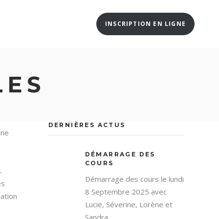
INSCRIPTION EN LIGNE
 SÉANCE D’ESSAI / INSCRIPTION EN LIGNE
LES
DERNIÈRES ACTUS
nne
DÉMARRAGE DES
COURS
.
Démarrage des cours le lundi
es
8 Septembre 2025 avec
lation
Lucie, Séverine, Lorène et
Sandra