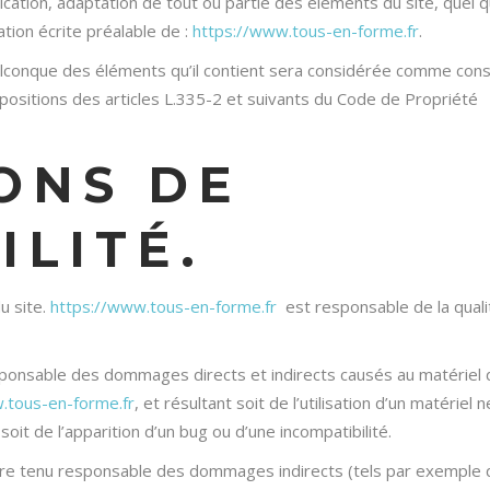
cation, adaptation de tout ou partie des éléments du site, quel q
ation écrite préalable de :
https://www.tous-en-forme.fr
.
uelconque des éléments qu’il contient sera considérée comme cons
ositions des articles L.335-2 et suivants du Code de Propriété
IONS DE
LITÉ.
u site.
https://www.tous-en-forme.fr
est responsable de la quali
ponsable des dommages directs et indirects causés au matériel 
.tous-en-forme.fr
, et résultant soit de l’utilisation d’un matériel n
oit de l’apparition d’un bug ou d’une incompatibilité.
re tenu responsable des dommages indirects (tels par exemple 