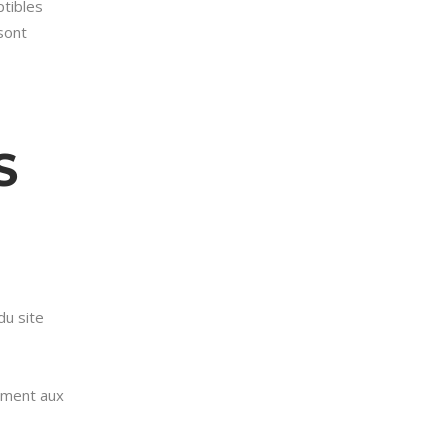
ptibles
sont
S
du site
ément aux