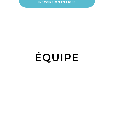
INSCRIPTION EN LIGNE
ÉQUIPE
Lucie Holmes
Professeur de Fitness
& coordinatrice de l’association