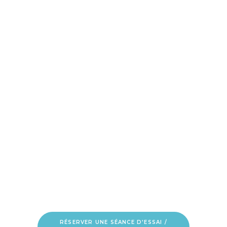
EN SAVOIR PLUS
CARDIO/RENFO
EN SAVOIR PLUS
RÉSERVER UNE SÉANCE D'ESSAI /