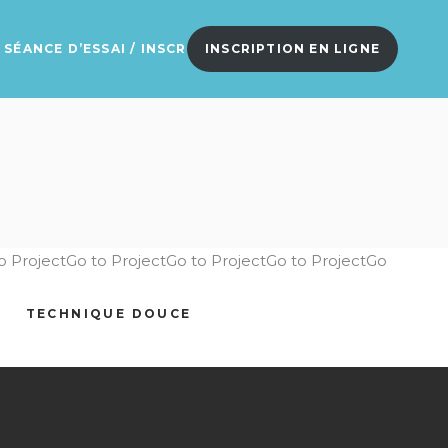
SÉANCE D’ESSAI / INSCRIPTION EN LIGNE
INSCRIPTION EN LIGNE
to ProjectGo to ProjectGo to ProjectGo to ProjectGo
TECHNIQUE DOUCE