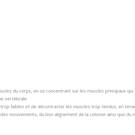
PLANNING
TARIFS
CONTACT
RÉSERVER UNE
cles du corps, en se concentrant sur les muscles principaux qui
ne vertébrale.
trop faibles et de décontracter les muscles trop tendus, en tena
n des mouvements, du bon alignement de la colonne ainsi que du 